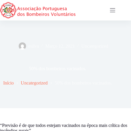
Pular
para
o
conteúdo
esilva
Março 12, 2021
Uncategorized
50% dos bombeiros vacinados.
Início
Uncategorized
50% dos bombeiros vacinados.
“Previsão é de que todos estejam vacinados na época mais crítica dos
incêndios rurais”