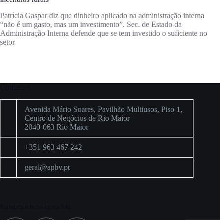
Patrícia Gaspar diz que dinheiro aplicado na administração interna
“não é um gasto, mas um investimento”. Sec. de Estado da
Administração Interna defende que se tem investido o suficiente no
setor
Contactos
Avenida Mário Soares, Pavilhão Multiusos, Piso 1,
Centro de Negócios de Rio Maior
2040-063 Rio Maior
+351 963 467 242
geral@apbv.pt
Estamos nas redes sociais