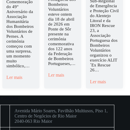
Sub-Regional
Comemoração
Bombeiros
de Emergência
do 49°
Voluntários
e Proteção Civil
Aniversário da
esteve ontem
do Alentejo
Associação
dia 18 de abril
Litoral e da
Humanitária
de 2026 em
IRON Rescue
dos Bombeiros
Ponte de Sôr
23, a
Voluntários de
presente na
Associação
Pernes. A
cerimónia
Portuguesa dos
cerimónia
comemorativa
Bombeiros
começou com
dos 122 anos
Voluntários
uma surpresa,
da Federação
organizou o
um momento
de Bombeiros
exercício ALIT
muito
Portugueses,…
´Ex Rescue
simbólico,…
26…
Ler mais
Ler mais
Ler mais
Contactos
Avenida Mário Soares, Pavilhão Multiusos, Piso 1,
Centro de Negócios de Rio Maior
2040-063 Rio Maior