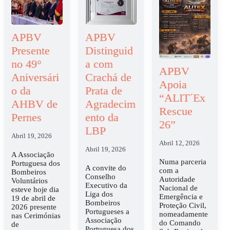
APBV
APBV
Presente
Distinguid
no 49°
a com
APBV
Aniversári
Crachá de
Apoia
o da
Prata de
“ALIT´Ex
AHBV de
Agradecim
Rescue
Pernes
ento da
26”
LBP
Abril 19, 2026
Abril 12, 2026
Abril 19, 2026
A Associação
Numa parceria
Portuguesa dos
A convite do
com a
Bombeiros
Conselho
Autoridade
Voluntários
Executivo da
Nacional de
esteve hoje dia
Liga dos
Emergência e
19 de abril de
Bombeiros
Proteção Civil,
2026 presente
Portugueses a
nomeadamente
nas Cerimónias
Associação
do Comando
de
Portuguesa dos