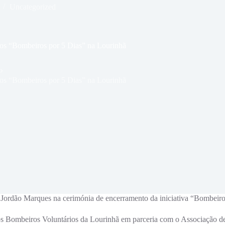
Uncategorized
os “Bombeiros por 5 Dias” na Lourinhã
os “Bombeiros por 5 Dias” na Lourinhã
 Jordão Marques na cerimónia de encerramento da iniciativa “Bombeir
os Bombeiros Voluntários da Lourinhã em parceria com o Associação d