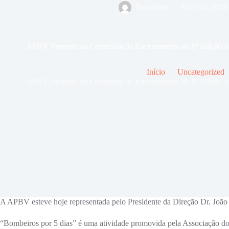
Presidente
Abril 18, 2025
APBV Presente na Cerimónia de Encerramento da 8ª Edição d
Início
Uncategorized
APBV Presente na Cerimónia de Encerramento da 8ª Edição d
A APBV esteve hoje representada pelo Presidente da Direção Dr. João
“Bombeiros por 5 dias” é uma atividade promovida pela Associação d