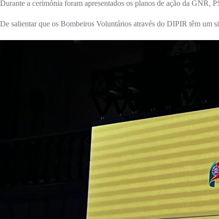
Durante a cerimónia foram apresentados os planos de ação da GNR, PS
De salientar que os Bombeiros Voluntários através do DIPIR têm um si