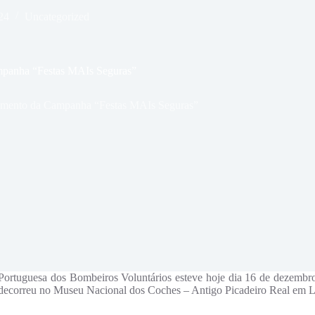
24
Uncategorized
panha “Festas MAIs Seguras”
amento da Campanha “Festas MAIs Seguras”
Portuguesa dos Bombeiros Voluntários esteve hoje dia 16 de dezembro
ecorreu no Museu Nacional dos Coches – Antigo Picadeiro Real em L