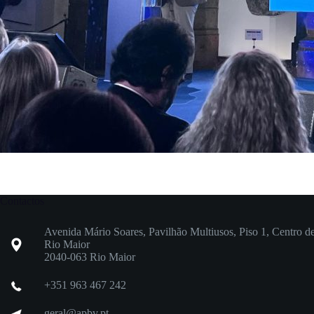
Contactos
Avenida Mário Soares, Pavilhão Multiusos, Piso 1, Centro d
Rio Maior
2040-063 Rio Maior
+351 963 467 242
geral@apbv.pt