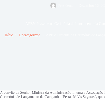
Presidente
Dezembro 16, 20
APBV Presente na Cerimónia de Lançamento da Cam
Início
Uncategorized
APBV Presente na Cerimónia de Lanç
A convite da Senhor Ministra da Administração Interna a Associação 
Cerimónia de Lançamento da Campanha “Festas MAIs Seguras”, que d