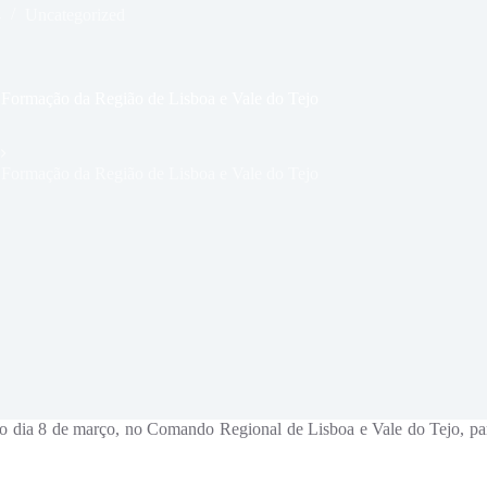
4
Uncategorized
 Formação da Região de Lisboa e Vale do Tejo
 Formação da Região de Lisboa e Vale do Tejo
 dia 8 de março, no Comando Regional de Lisboa e Vale do Tejo, para