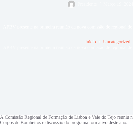
Presidente
Março 19, 202
APBV presente na primeira reunião da nova comissão de regional de
Início
Uncategorized
APBV presente na primeira reunião da nova comissão de regional de
A Comissão Regional de Formação de Lisboa e Vale do Tejo reuniu no
Corpos de Bombeiros e discussão do programa formativo deste ano.