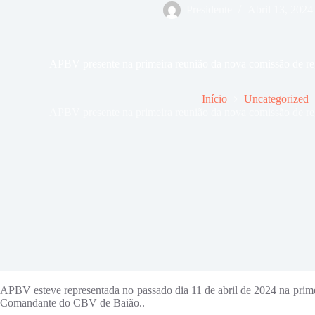
Presidente
Abril 13, 2024
APBV presente na primeira reunião da nova comissão de r
Início
Uncategorized
APBV presente na primeira reunião da nova comissão de r
APBV esteve representada no passado dia 11 de abril de 2024 na prime
Comandante do CBV de Baião..