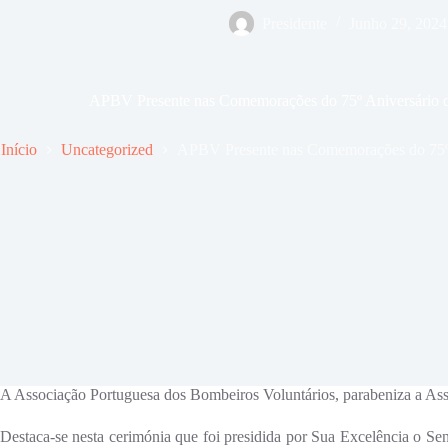
Presidente
Junho 29, 2024
APBV Presente nas Comemorações do 75º Aniversário 
Início
Uncategorized
APBV Presente nas Comemorações do 75º
A Associação Portuguesa dos Bombeiros Voluntários, parabeniza a Ass
Destaca-se nesta cerimónia que foi presidida por Sua Excelência o Se