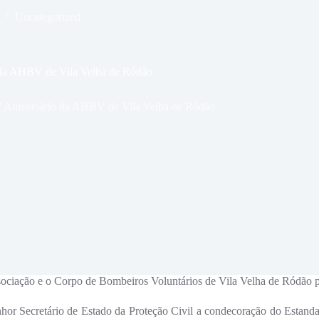
Uncategorized
da AHBV de Vila Velha de Ródão
 Aniversário da AHBV de Vila Velha de Ródão
ociação e o Corpo de Bombeiros Voluntários de Vila Velha de Ródão p
nhor Secretário de Estado da Proteção Civil a condecoração do Estand