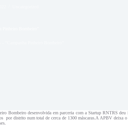
2022
Uncategorized
a Pinheiro Bombeiro”
is – “Campanha Pinheiro Bombeiro”
o Bombeiro desenvolvida em parceria com a Startup RNTRS deu iníc
iros por distrito num total de cerca de 1300 máscaras.A APBV deixa
es.