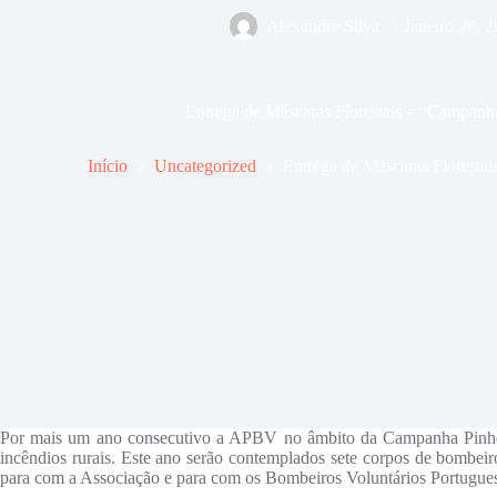
Alexandre Silva
Janeiro 28, 
Entrega de Máscaras Florestais – “Campanh
Início
Uncategorized
Entrega de Máscaras Floresta
Por mais um ano consecutivo a APBV no âmbito da Campanha Pinheir
incêndios rurais. Este ano serão contemplados sete corpos de bombe
para com a Associação e para com os Bombeiros Voluntários Portugues